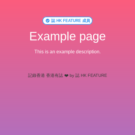
誌 HK FEATURE 成員
Example page
This is an example description.
記錄香港 香港有誌 ❤️ by 誌 HK FEATURE